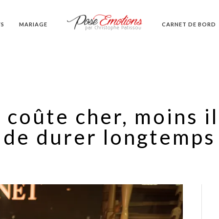
FS
MARIAGE
CARNET DE BORD
 coûte cher, moins il
de durer longtemps