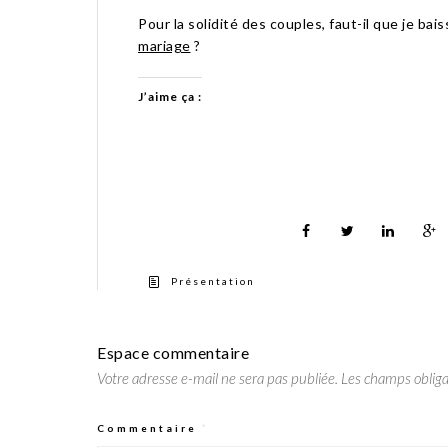
Pour la solidité des couples, faut-il que je ba
mariage
?
J’aime ça :
Présentation
Espace commentaire
Votre adresse e-mail ne sera pas publiée.
Les champs obliga
Commentaire
*