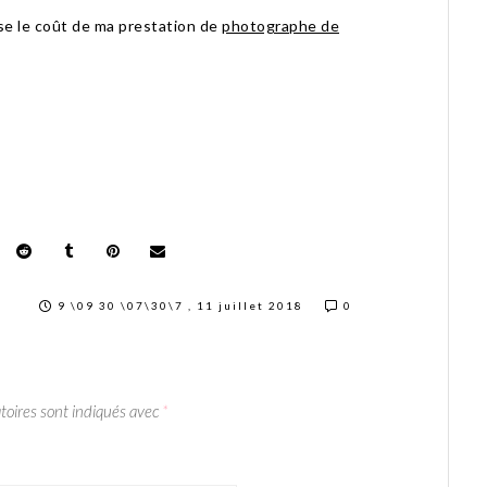
isse le coût de ma prestation de
photographe de
9 \09 30 \07\30\7 , 11 juillet 2018
0
toires sont indiqués avec
*